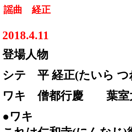
謡曲
経正
2018.4.11
登場人物
シテ 平 経正(たいら 
ワキ 僧都行慶 葉室
●ワキ