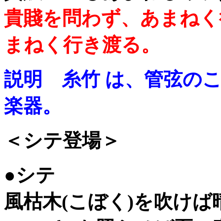
貴賤を問わず、あまねく
まねく行き渡る。
説明 糸竹 は、管弦の
楽器。
＜シテ登場＞
●シテ
風枯木(こぼく)を吹けば