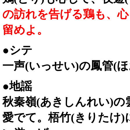
の訪れを告げる鶏も、心
留めよ。
●シテ
一声(いっせい)の鳳管(
●地謡
秋秦嶺(あきしんれい)
愛でて。梧竹(きりたけ