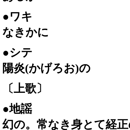
●ワキ
なき
●シテ
陽炎(か
〔上歌〕
●地謡
幻の。常なき身とて経正